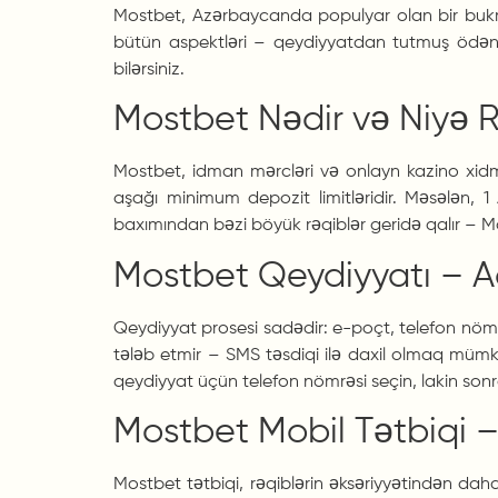
Mostbet, Azərbaycanda populyar olan bir bukmek
bütün aspektləri – qeydiyyatdan tutmuş ödə
bilərsiniz.
Mostbet Nədir və Niyə R
Mostbet, idman mərcləri və onlayn kazino xidmə
aşağı minimum depozit limitləridir. Məsələn, 
baxımından bəzi böyük rəqiblər geridə qalır – Mo
Mostbet Qeydiyyatı – A
Qeydiyyat prosesi sadədir: e-poçt, telefon nömrə
tələb etmir – SMS təsdiqi ilə daxil olmaq mümkünd
qeydiyyat üçün telefon nömrəsi seçin, lakin sonra
Mostbet Mobil Tətbiqi –
Mostbet tətbiqi, rəqiblərin əksəriyyətindən daha