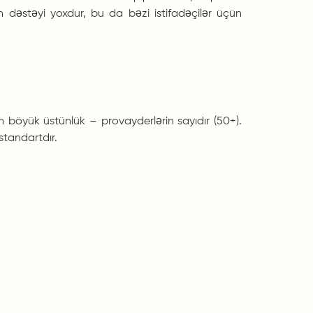
n dəstəyi yoxdur, bu da bəzi istifadəçilər üçün
ən böyük üstünlük – provayderlərin sayıdır (50+).
standartdır.