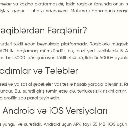
er və kazino platformasıdır, lakin rəqiblər fonunda onun real
nişlərə qədər – əhatə edəcəyəm. Məlumatı daha dərin ara
əqiblərdən Fərqlənir?
tləri təklif edən beynəlxalq platformadır. Rəqiblərlə müqay
1 AZN ilə başlamaq mümkündür, bu, bəzi yerli rəqiblərdə 5 AZ
stbet 3000-dən çox oyun təklif etsə də, liderlər 5000+ oyunla 
ddımlar və Tələblər
si və ya sosial şəbəkələr vasitəsilə hesab yarada bilərsiniz. Rə
ür. Bu, sürətli giriş təmin etsə də, təhlükəsizlik riskini artı
 profilinizdə parol təyin edin.
 Android və iOS Versiyaları
 yüngül və sürətlidir. Android üçün APK faylı 35 MB, iOS üçün 