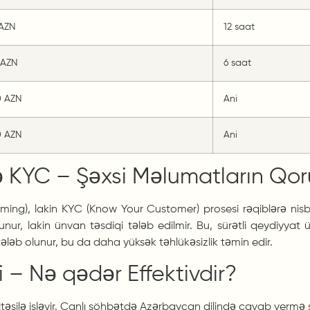
 AZN
12 saat
 AZN
6 saat
0 AZN
Ani
0 AZN
Ani
və KYC – Şəxsi Məlumatların Qo
ming), lakin KYC (Know Your Customer) prosesi rəqiblərə nisb
ur, lakin ünvan təsdiqi tələb edilmir. Bu, sürətli qeydiyyat ü
ələb olunur, bu da daha yüksək təhlükəsizlik təmin edir.
 – Nə qədər Effektivdir?
təsilə işləyir. Canlı söhbətdə Azərbaycan dilində cavab vermə s