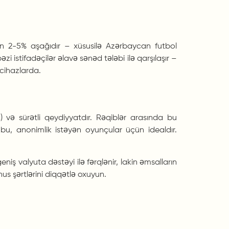
ən 2-5% aşağıdır – xüsusilə Azərbaycan futbol
i istifadəçilər əlavə sənəd tələbi ilə qarşılaşır –
cihazlarda.
 və sürətli qeydiyyatdır. Rəqiblər arasında bu
 bu, anonimlik istəyən oyunçular üçün idealdır.
iş valyuta dəstəyi ilə fərqlənir, lakin əmsalların
us şərtlərini diqqətlə oxuyun.