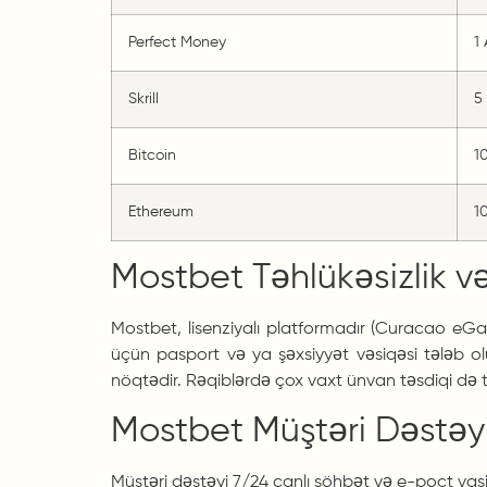
Perfect Money
1
Skrill
5
Bitcoin
1
Ethereum
1
Mostbet Təhlükəsizlik 
Mostbet, lisenziyalı platformadır (Curacao eGa
üçün pasport və ya şəxsiyyət vəsiqəsi tələb olun
nöqtədir. Rəqiblərdə çox vaxt ünvan təsdiqi də t
Mostbet Müştəri Dəstəyi
Müştəri dəstəyi 7/24 canlı söhbət və e-poçt vasi