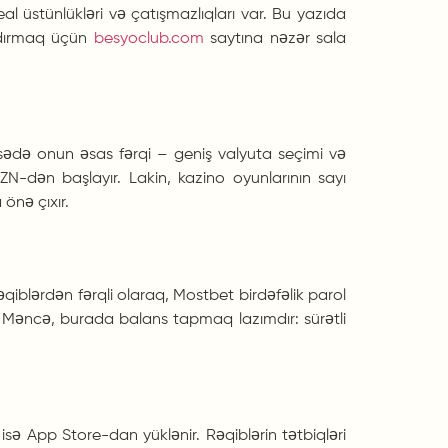
 üstünlükləri və çatışmazlıqları var. Bu yazıda
şdırmaq üçün
besyoclub.com
saytına nəzər sala
isədə onun əsas fərqi – geniş valyuta seçimi və
N-dən başlayır. Lakin, kazino oyunlarının sayı
önə çıxır.
qiblərdən fərqli olaraq, Mostbet birdəfəlik parol
rır. Məncə, burada balans tapmaq lazımdır: sürətli
isə App Store-dan yüklənir. Rəqiblərin tətbiqləri