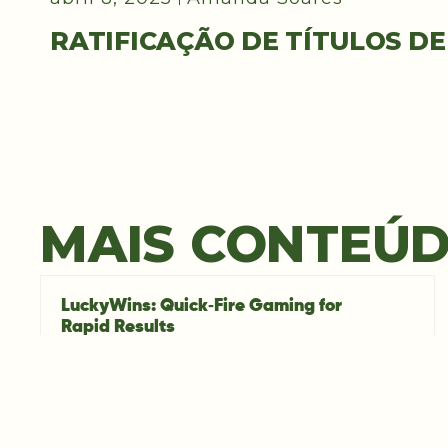
RATIFICAÇÃO DE TÍTULOS DE
MAIS CONTEÚ
LuckyWins: Quick‑Fire Gaming for
Rapid Results
07/08/2026
LuckyWins has carved a niche for players who