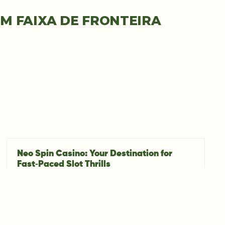
EM FAIXA DE FRONTEIRA
Neo Spin Casino: Your Destination for
Fast‑Paced Slot Thrills
07/08/2026
High‑Energy Play: Why Neo Spin Resonates with