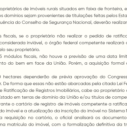
roprietários de imóveis rurais situados em faixa de fronteir
cujos domínios sejam provenientes de titulações feitas pelos Es
ncia do Conselho de Segurança Nacional, deverão realizar o
scais, se o proprietário não realizar o pedido de ratific
 considerada inviável, o órgão federal competente realizará
lo seu proprietário.
5 módulos fiscais, não houve a previsão de uma data limit
mento do bem em face da União. Porém, a aquisição formal
0 hectares dependerão de prévia aprovação do Congress
r. De forma que essas não estão abarcadas pela citada Lei F
 Ratificação de Registros Imobiliários, cabe ao proprietário 
o Estado em terras de domínio da União e/ou títulos de com
te o cartório de registro de imóveis competente a ratificaç
do imóvel e a atualização da inscrição do imóvel no Sistema
requisição no cartório, o oficial analisará os documentos
 na matrícula do imóvel, com a formalização definitiva da 