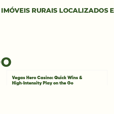
 IMÓVEIS RURAIS LOCALIZADOS 
DO
Vegas Hero Casino: Quick Wins &
High‑Intensity Play on the Go
07/08/2026
Why Quick Hits Matter in Online Gaming In